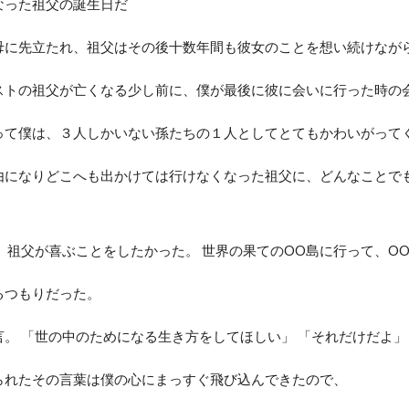
なった祖父の誕生日だ
母に先立たれ、祖父はその後十数年間も彼女のことを想い続けなが
ストの祖父が亡くなる少し前に、僕が最後に彼に会いに行った時の
って僕は、３人しかいない孫たちの１人としてとてもかわいがって
由になりどこへも出かけては行けなくなった祖父に、どんなことで
。
 祖父が喜ぶことをしたかった。 世界の果てのOO島に行って、O
るつもりだった。
言。 「世の中のためになる生き方をしてほしい」 「それだけだよ」
られたその言葉は僕の心にまっすぐ飛び込んできたので、