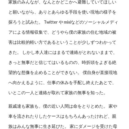
家族のみんなが、なんとかどこかへ避難していてほしい
と願いながら、ありとあらゆる手段を使い現地の様子を
探ろうと試みた。 Twitter や mixiなどのソーシャルメディ
アによる情報収集で、どうやら僕の家族の住む地域の被
害は比較的軽い方であるということが少しずつわかって
きた。 しかし本人達にはまるで連絡がとれないままで、
きっと無事だと信じてはいるものの、時折頭をよぎる絶
望的な想像を止めることができない。 僕自身が直接現地
へ向かえるように、仕事の休みを手配し終えたあとで、
いとこの一人と連絡が取れて家族の無事を知った。
親戚達も家族も、僕の近い人間は命をとりとめた。 家や
車を流されたりしたケースはもちろんあったけれど、親
族はみんな無事に生き延びた。 家にダメージを受けた母