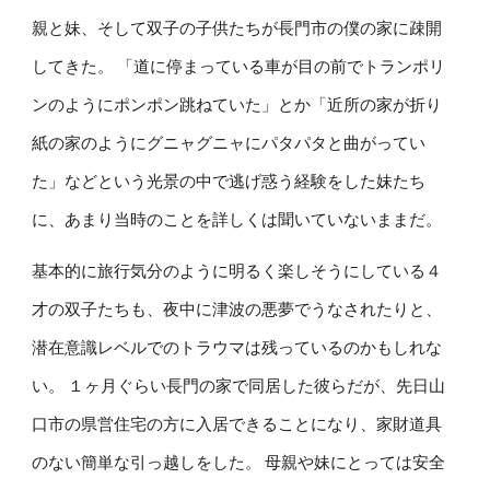
親と妹、そして双子の子供たちが長門市の僕の家に疎開
してきた。 「道に停まっている車が目の前でトランポリ
ンのようにポンポン跳ねていた」とか「近所の家が折り
紙の家のようにグニャグニャにパタパタと曲がってい
た」などという光景の中で逃げ惑う経験をした妹たち
に、あまり当時のことを詳しくは聞いていないままだ。
基本的に旅行気分のように明るく楽しそうにしている４
才の双子たちも、夜中に津波の悪夢でうなされたりと、
潜在意識レベルでのトラウマは残っているのかもしれな
い。 １ヶ月ぐらい長門の家で同居した彼らだが、先日山
口市の県営住宅の方に入居できることになり、家財道具
のない簡単な引っ越しをした。 母親や妹にとっては安全