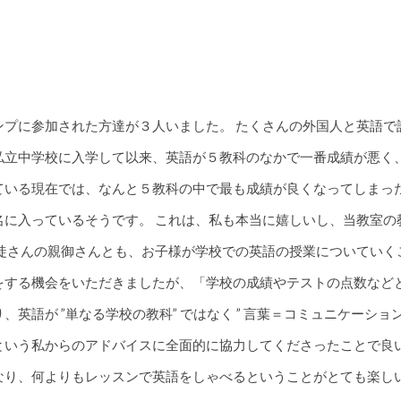
ンプに参加された方達が３人いました。 たくさんの外国人と英語で
私立中学校に入学して以来、英語が５教科のなかで一番成績が悪く
ている現在では、なんと５教科の中で最も成績が良くなってしまっ
名に入っているそうです。 これは、私も本当に嬉しいし、当教室
生徒さんの親御さんとも、お子様が学校での英語の授業についてい
をする機会をいただきましたが、「学校の成績やテストの点数など
、英語が ”単なる学校の教科” ではなく ” 言葉＝コミュニケーショ
という私からのアドバイスに全面的に協力してくださったことで良
なり、何よりもレッスンで英語をしゃべるということがとても楽し