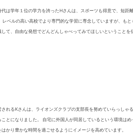
時代は学年１位の学力を誇ったHさんは、スポーツも得意で、短距
は、レベルの高い高校でより専門的な学習に専念していますが、も
識して、自由な発想でどんどんしゃべってみてほしいということを
経営されるKさんは、ライオンズクラブの支部長を努めていらっしゃ
ることになりました。 自宅に外国人が同居しているという環境は
をはかり豊かな時間を過ごせるようにイメージを高めています。