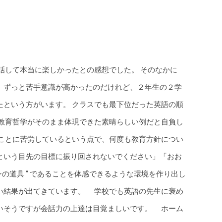
話して本当に楽しかったとの感想でした。 そのなかに
、ずっと苦手意識が高かったのだけれど、２年生の２学
たという方がいます。 クラスでも最下位だった英語の順
の教育哲学がそのまま体現できた素晴らしい例だと自負し
くことに苦労しているという点で、何度も教育方針につい
という目先の目標に振り回されないでください」「おお
ンの道具 ” であることを体感できるような環境を作り出し
い結果が出てきています。 学校でも英語の先生に褒め
いそうですが会話力の上達は目覚ましいです。 ホーム