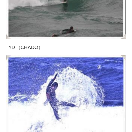
YD （CHADO）