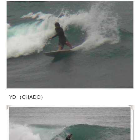
YD （CHADO）