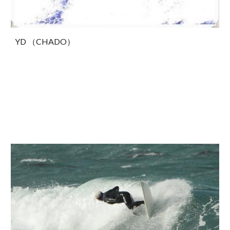
YD （CHADO）