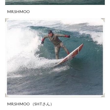
MR.SHMOO
MR.SHMOO （SHTさん）